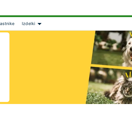
lastnike
Izdelki
Show submenu for [object Object]